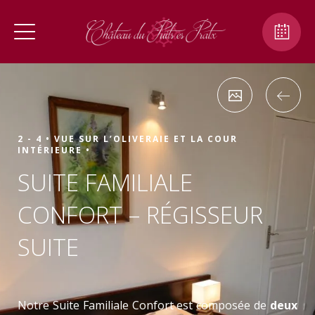
2 - 4 •
VUE SUR L’OLIVERAIE ET LA COUR
INTÉRIEURE •
SUITE FAMILIALE
CONFORT – RÉGISSEUR
SUITE
Notre Suite Familiale Confort est composée de
deux