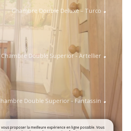
Chambre Double Deluxe – Turco
n
Chambre Double Superior - Artellier
hambre Double Superior - Fantassin
e vous proposer la meilleure expérience en ligne possible. Vous