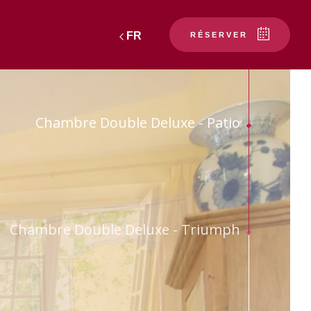
FR
RÉSERVER
NOS HÉBERGEMENTS
Chambre Double Deluxe - Patio
CHAMBRES DE L’HÔTEL
CHAMBRES DU CHÂTEAU
er
Chambre Double Deluxe - Triumph