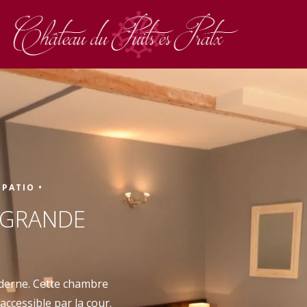
 PATIO •
Réserv
 GRANDE
derne. Cette chambre
accessible par la cour.