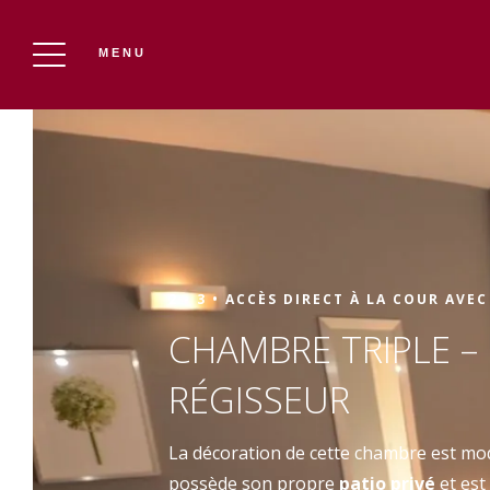
MENU
LE CHÂTEAU DU PUITS ES PRATX
Réserver
2 - 3 •
ACCÈS DIRECT À LA COUR AVEC
CHAMBRE TRIPLE –
RÉGISSEUR
La décoration de cette chambre est mo
possède son propre
patio privé
et est 