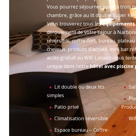
Vous pourrez séjourner jusqu’à trois 
L’H
ACCUEIL
chambre, grâce au lit double Super King 
Vous trouverez tous les
équipements 
déroulement de votre séjour à Narbonne
réversible, coffre-fort, bureau, plateau
cheveux, produits d’accueil, mini bar r
accès gratuit au Wifi. Laissez-vous ten
unique dans notre
hôtel avec piscine
Lit double ou deux lits
Sal
simples
Pla
Patio privé
Produi
Climatisation réversible
Wif
Espace bureau – Coffre-