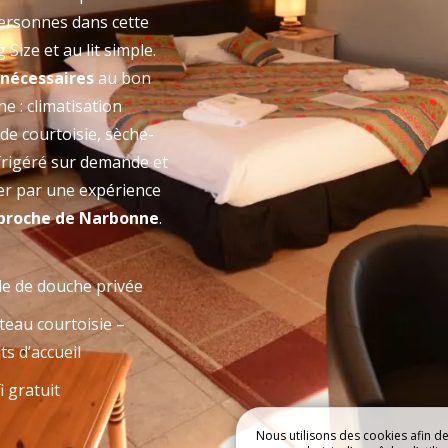
personnes dans cette
ÔTEL
RESTAURANT
Size et au lit simple.
nécessaires
au bon
 : climatisation
 de courtoisie, sèche-
éfrigéré sur demande et
ter par une expérience
 proche de Narbonne
.
le de douche privée
teau courtoisie –
ts d’accueil
i gratuit
Nous utilisons des cookies afin d