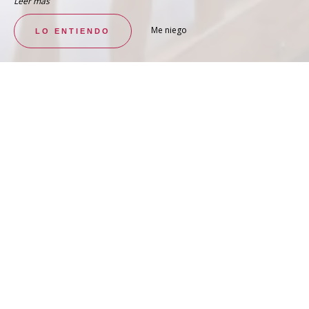
Leer más
Me niego
LO ENTIENDO
ACCESO DIRECTO AL PATIO INTERIOR.
Habitación Doble Confort –
Conductor 2
VER LA HABITACION