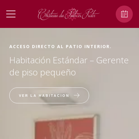
ACCESO DIRECTO AL PATIO INTERIOR.
Habitación Estándar – Gerente
de piso pequeño
VER LA HABITACION