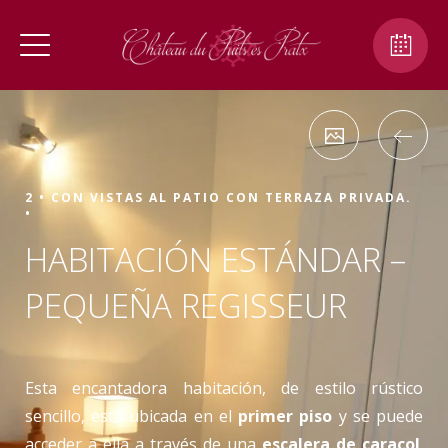
2 •
CON VISTAS AL PATIO CON TERRAZA PRIVADA.
•
HABITACIÓN ESTÁNDAR –
PEQUEÑA REGISSEUR
Esta encantadora habitación, de estilo rústico
sencillo, está ubicada en el
primer piso
y se puede
acceder a ella a través de una
escalera de caracol
.