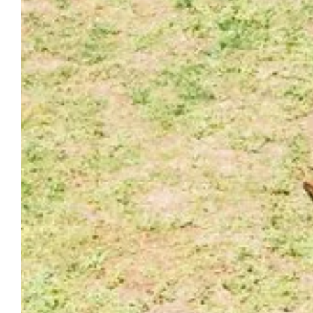
CHÂTEAU DU PUITS ES
EL 
PRATX