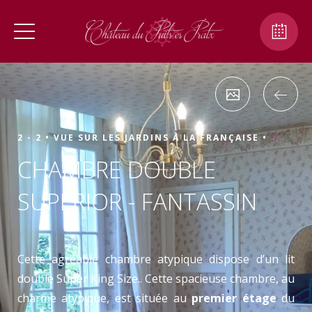
2 - 2 •
VUE SUR LES JARDINS À LA FRANÇAISE •
CHAMBRE DOUBLE
SUPERIOR - FANTASSIN
Cette agréable chambre atypique dispose d’un lit
double Super King Size.. Cette spacieuse chambre, au
charme atypique, est située au
premier étage
du