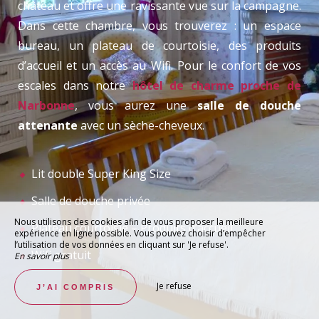
château et offre une ravissante vue sur la campagne.
Dans cette chambre, vous trouverez : un espace
bureau, un plateau de courtoisie, des produits
d’accueil et un accès au Wifi. Pour le confort de vos
escales dans notre
hôtel de charme proche de
Narbonne
, vous aurez une
salle de douche
attenante
avec un sèche-cheveux.
Lit double Super King Size
Salle de douche privée
Nous utilisons des cookies afin de vous proposer la meilleure
Plateau courtoisie – Produits d’accueil
expérience en ligne possible. Vous pouvez choisir d’empêcher
l’utilisation de vos données en cliquant sur 'Je refuse'.
Wifi gratuit
En savoir plus
Je refuse
J’AI COMPRIS